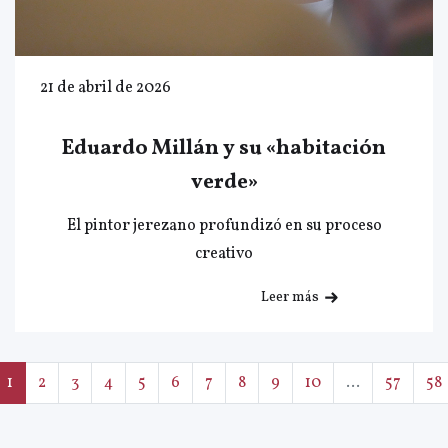
21 de abril de 2026
Eduardo Millán y su «habitación
verde»
El pintor jerezano profundizó en su proceso
creativo
Leer más
1
2
3
4
5
6
7
8
9
10
...
57
58