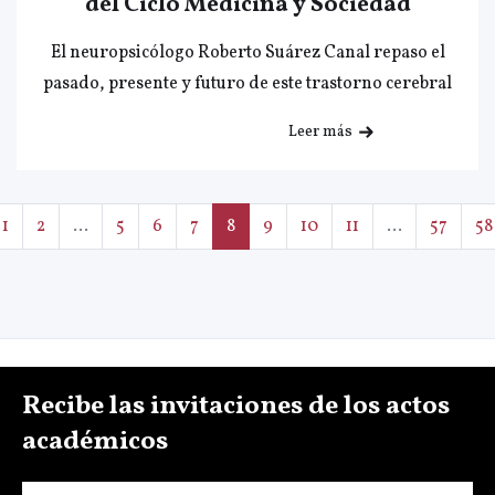
del Ciclo Medicina y Sociedad
El neuropsicólogo Roberto Suárez Canal repaso el
pasado, presente y futuro de este trastorno cerebral
Leer más
1
2
...
5
6
7
8
9
10
11
...
57
58
Recibe las invitaciones de los actos
académicos