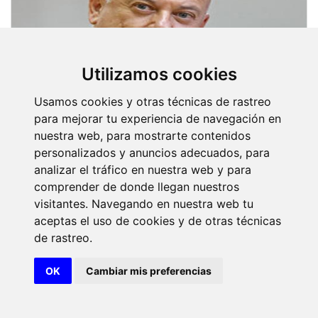
Utilizamos cookies
Usamos cookies y otras técnicas de rastreo
para mejorar tu experiencia de navegación en
nuestra web, para mostrarte contenidos
personalizados y anuncios adecuados, para
analizar el tráfico en nuestra web y para
comprender de donde llegan nuestros
visitantes. Navegando en nuestra web tu
aceptas el uso de cookies y de otras técnicas
de rastreo.
Ilmo. Sr. Don Bernardo Palomo
OK
Cambiar mis preferencias
Pachón
(20 de junio de 2017)