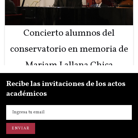
Concierto alumnos del
conservatorio en memoria de
Mariam Lallana Chica
Visualizar el contenido
Recibe las invitaciones de los actos
académicos
«Evolución del sonido y la
interpretación en la guitarra»
Visualizar el contenido