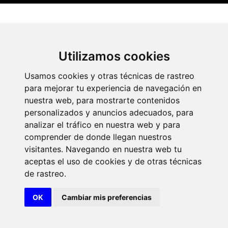
Utilizamos cookies
Portal de transparencia
Académicos
Actos
Usamos cookies y otras técnicas de rastreo
para mejorar tu experiencia de navegación en
nuestra web, para mostrarte contenidos
personalizados y anuncios adecuados, para
analizar el tráfico en nuestra web y para
comprender de donde llegan nuestros
visitantes. Navegando en nuestra web tu
© 2026 Diseño y desarrollo por Xerintel
«El flamenco: un patrimonio
aceptas el uso de cookies y de otras técnicas
de rastreo.
capital de Jerez camino de
Aviso legal
Politica de cookies
OK
Cambiar mis preferencias
2031»