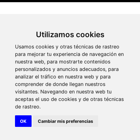
Utilizamos cookies
Portal de transparencia
Académicos
Actos
Usamos cookies y otras técnicas de rastreo
para mejorar tu experiencia de navegación en
nuestra web, para mostrarte contenidos
personalizados y anuncios adecuados, para
analizar el tráfico en nuestra web y para
comprender de donde llegan nuestros
visitantes. Navegando en nuestra web tu
© 2026 Diseño y desarrollo por Xerintel
«Asta Regia en el siglo XXI»
aceptas el uso de cookies y de otras técnicas
de rastreo.
Aviso legal
Visualizar el contenido
Politica de cookies
OK
Cambiar mis preferencias