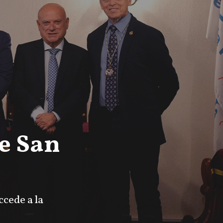
e San
ccede a la