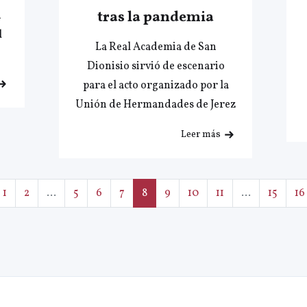
tras la pandemia
n
l
La Real Academia de San
Dionisio sirvió de escenario
para el acto organizado por la
Unión de Hermandades de Jerez
Leer más
1
2
...
5
6
7
8
9
10
11
...
15
16