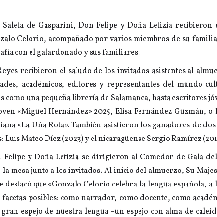
 Saleta de Gasparini, Don Felipe y Doña Letizia recibieron 
zalo Celorio, acompañado por varios miembros de su familia.
afía con el galardonado y sus familiares.
Reyes recibieron el saludo de los invitados asistentes al almue
ades, académicos, editores y representantes del mundo cul
s como una pequeña librería de Salamanca, hasta escritores j
Joven «Miguel Hernández» 2025, Elisa Fernández Guzmán, o l
viana «La Uña Rota». También asistieron los ganadores de dos
: Luis Mateo Díez (2023) y el nicaragüense Sergio Ramírez (201
 Felipe y Doña Letizia se dirigieron al Comedor de Gala del
 la mesa junto a los invitados. Al inicio del almuerzo, Su Maje
ue destacó que «Gonzalo Celorio celebra la lengua española, a 
as facetas posibles: como narrador, como docente, como acadé
 gran espejo de nuestra lengua –un espejo con alma de calei