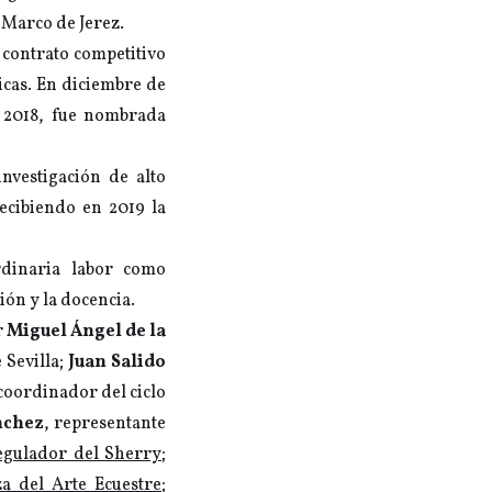
l Marco de Jerez.
contrato competitivo
icas. En diciembre de
n 2018, fue nombrada
nvestigación de alto
recibiendo en 2019 la
dinaria labor como
ión y la docencia.
r
Miguel Ángel de la
 Sevilla;
Juan Salido
 coordinador del ciclo
nchez
, representante
egulador del Sherry
;
a del Arte Ecuestre
;