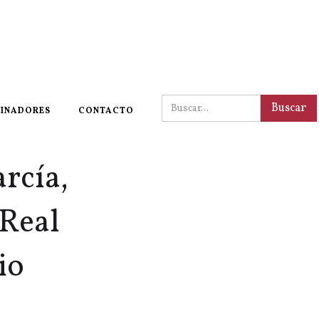
INADORES
CONTACTO
rcía,
 Real
io