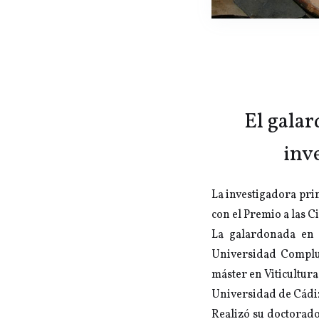
El gala
inv
La investigadora prin
con el Premio a las C
La galardonada en e
Universidad Complu
máster en Viticultur
Universidad de Cádiz 
Realizó su doctorado