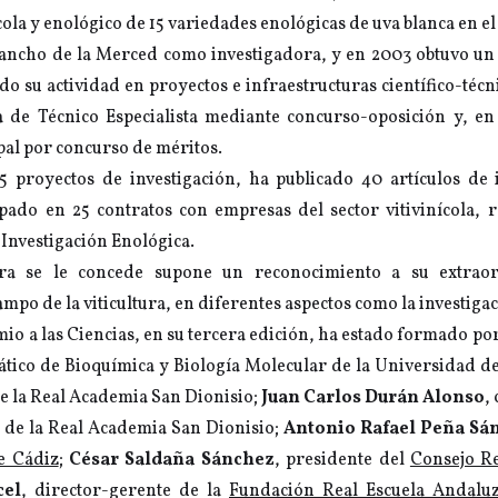
ícola y enológico de 15 variedades enológicas de uva blanca en e
Rancho de la Merced como investigadora, y en 2003 obtuvo un 
 su actividad en proyectos e infraestructuras científico-técn
a de Técnico Especialista mediante concurso-oposición y, e
pal por concurso de méritos.
5 proyectos de investigación, ha publicado 40 artículos de i
pado en 25 contratos con empresas del sector vitivinícola, 
 Investigación Enológica.
ra se le concede supone un reconocimiento a su extraor
ampo de la viticultura, en diferentes aspectos como la investigac
mio a las Ciencias, en su tercera edición, ha estado formado po
rático de Bioquímica y Biología Molecular de la Universidad de
de la Real Academia San Dionisio;
Juan Carlos Durán Alonso
,
 de la Real Academia San Dionisio;
Antonio Rafael Peña Sá
e Cádiz
;
César Saldaña Sánchez
, presidente del
Consejo R
cel
, director-gerente de la
Fundación Real Escuela Andaluz