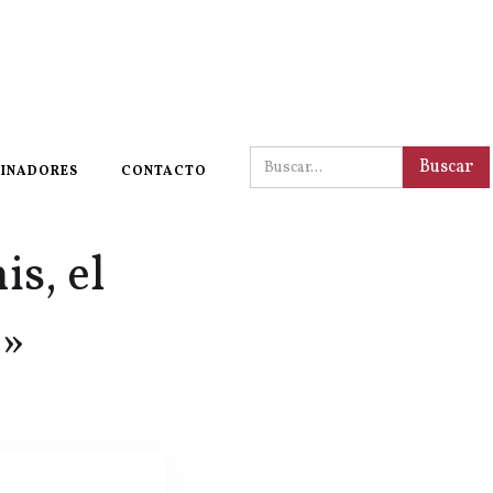
INADORES
CONTACTO
s, el
e»